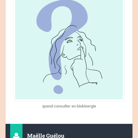
quand consulter en biokinergie
Maëlle Guélou