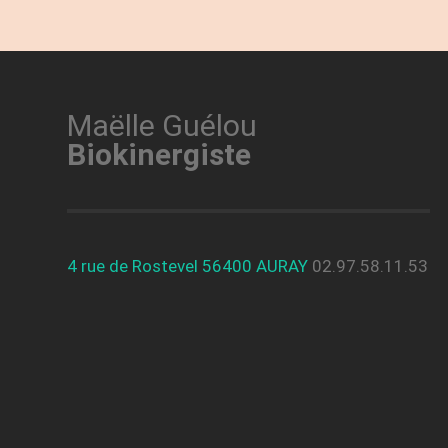
Maëlle Guélou
Biokinergiste
4 rue de Rostevel 56400 AURAY
02.97.58.11.53