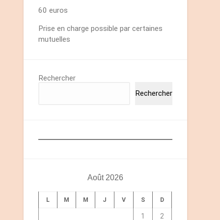
60 euros
Prise en charge possible par certaines
mutuelles
Rechercher
Rechercher
Août 2026
L
M
M
J
V
S
D
1
2