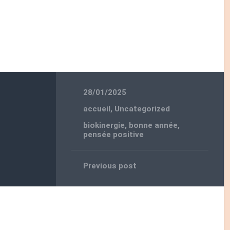
28/01/2025
accueil
,
Uncategorized
biokinergie
,
bonne année
,
pensée positive
Previous post