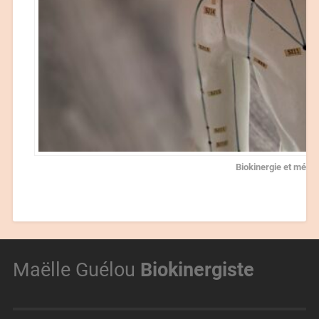
Biokinergie et mérid
Maëlle Guélou
Biokinergiste