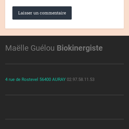
Maëlle Guélou
Biokinergiste
4 rue de Rostevel 56400 AURAY
02.97.58.11.53