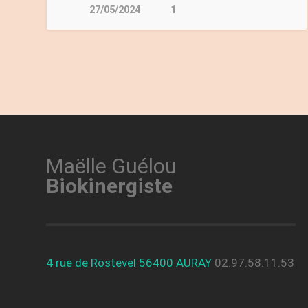
27/05/2024
1
Maëlle Guélou
Biokinergiste
4 rue de Rostevel 56400 AURAY
02.97.58.11.53